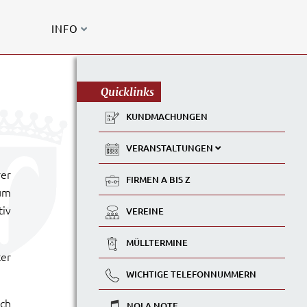
INFO
Quicklinks
KUNDMACHUNGEN
VERANSTALTUNGEN
rer
FIRMEN A BIS Z
um
tiv
VEREINE
MÜLLTERMINE
ter
WICHTIGE TELEFONNUMMERN
ich
NOLA NOTE