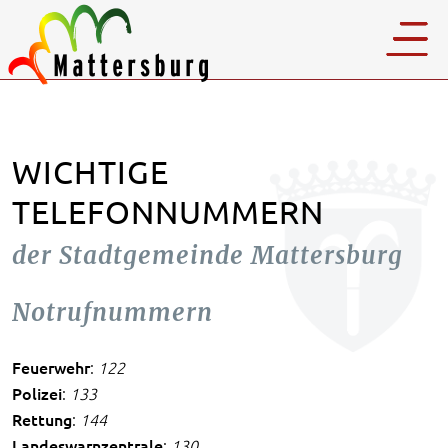
WICHTIGE
TELEFONNUMMERN
der Stadtgemeinde Mattersburg
Notrufnummern
Feuerwehr
:
122
Polizei
:
133
Rettung
:
144
Landeswarnzentrale
:
130