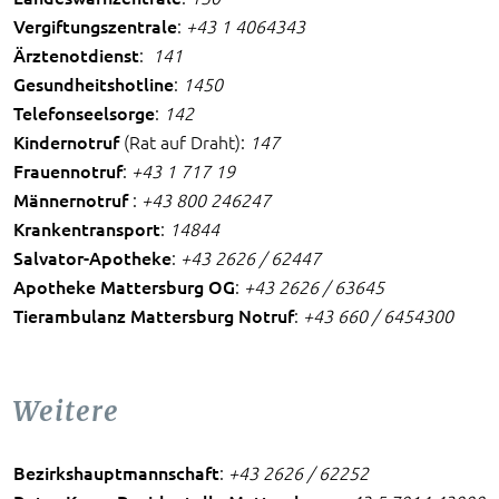
Vergiftungszentrale
:
+43 1 4064343
Ärztenotdienst
:
141
Gesundheitshotline
:
1450
Telefonseelsorge
:
142
Kindernotruf
(Rat auf Draht):
147
Frauennotruf
:
+43 1 717 19
Männernotruf
:
+43 800 246247
Krankentransport
:
14844
Salvator-Apotheke
:
+43 2626 / 62447
Apotheke Mattersburg OG
:
+43 2626 / 63645
Tierambulanz Mattersburg Notruf
:
+43 660 / 6454300
Weitere
Bezirkshauptmannschaft
:
+43 2626 / 62252