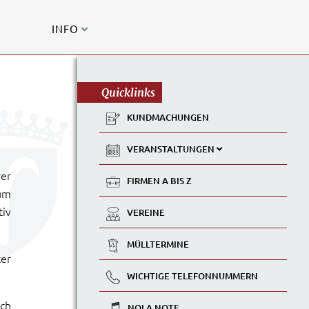
INFO
Quicklinks
KUNDMACHUNGEN
VERANSTALTUNGEN
rer
FIRMEN A BIS Z
um
tiv
VEREINE
MÜLLTERMINE
ter
WICHTIGE TELEFONNUMMERN
ich
NOLA NOTE