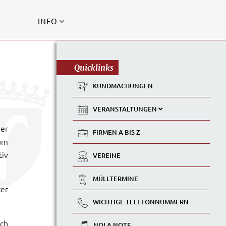
INFO
Quicklinks
KUNDMACHUNGEN
VERANSTALTUNGEN
rer
FIRMEN A BIS Z
um
tiv
VEREINE
MÜLLTERMINE
ter
WICHTIGE TELEFONNUMMERN
ich
NOLA NOTE