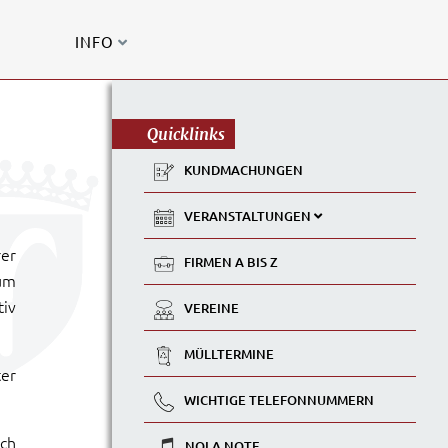
INFO
Quicklinks
KUNDMACHUNGEN
VERANSTALTUNGEN
rer
FIRMEN A BIS Z
um
tiv
VEREINE
MÜLLTERMINE
ter
WICHTIGE TELEFONNUMMERN
ich
NOLA NOTE