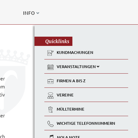
INFO
Quicklinks
KUNDMACHUNGEN
VERANSTALTUNGEN
rer
FIRMEN A BIS Z
um
tiv
VEREINE
MÜLLTERMINE
ter
WICHTIGE TELEFONNUMMERN
ich
NOLA NOTE