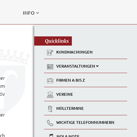
INFO
Quicklinks
KUNDMACHUNGEN
VERANSTALTUNGEN
rer
FIRMEN A BIS Z
um
tiv
VEREINE
MÜLLTERMINE
ter
WICHTIGE TELEFONNUMMERN
ich
NOLA NOTE