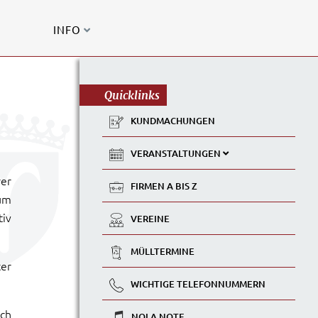
INFO
Quicklinks
KUNDMACHUNGEN
VERANSTALTUNGEN
rer
FIRMEN A BIS Z
um
tiv
VEREINE
MÜLLTERMINE
ter
WICHTIGE TELEFONNUMMERN
ich
NOLA NOTE