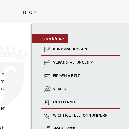
INFO
Quicklinks
KUNDMACHUNGEN
VERANSTALTUNGEN
rer
FIRMEN A BIS Z
um
tiv
VEREINE
MÜLLTERMINE
ter
WICHTIGE TELEFONNUMMERN
ich
NOLA NOTE