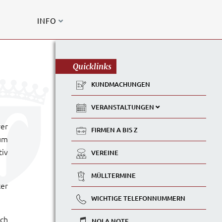
INFO
Quicklinks
KUNDMACHUNGEN
VERANSTALTUNGEN
rer
FIRMEN A BIS Z
um
tiv
VEREINE
MÜLLTERMINE
ter
WICHTIGE TELEFONNUMMERN
ich
NOLA NOTE