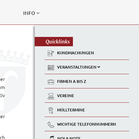
INFO
Quicklinks
KUNDMACHUNGEN
VERANSTALTUNGEN
rer
FIRMEN A BIS Z
um
tiv
VEREINE
MÜLLTERMINE
ter
WICHTIGE TELEFONNUMMERN
ich
NOLA NOTE