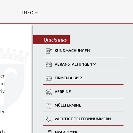
INFO
Quicklinks
KUNDMACHUNGEN
VERANSTALTUNGEN
rer
FIRMEN A BIS Z
um
tiv
VEREINE
MÜLLTERMINE
ter
WICHTIGE TELEFONNUMMERN
ich
NOLA NOTE