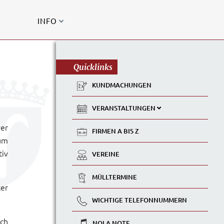
INFO
Quicklinks
KUNDMACHUNGEN
VERANSTALTUNGEN
rer
FIRMEN A BIS Z
um
tiv
VEREINE
MÜLLTERMINE
ter
WICHTIGE TELEFONNUMMERN
ich
NOLA NOTE