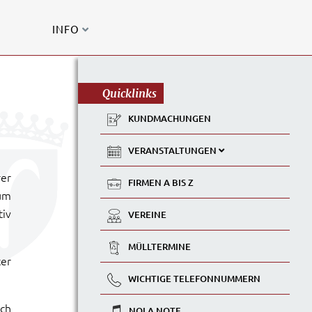
INFO
Quicklinks
KUNDMACHUNGEN
VERANSTALTUNGEN
rer
FIRMEN A BIS Z
um
tiv
VEREINE
MÜLLTERMINE
ter
WICHTIGE TELEFONNUMMERN
ich
NOLA NOTE