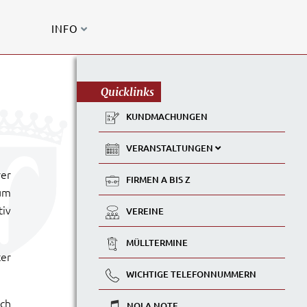
INFO
Quicklinks
KUNDMACHUNGEN
VERANSTALTUNGEN
rer
FIRMEN A BIS Z
um
tiv
VEREINE
MÜLLTERMINE
ter
WICHTIGE TELEFONNUMMERN
ich
NOLA NOTE