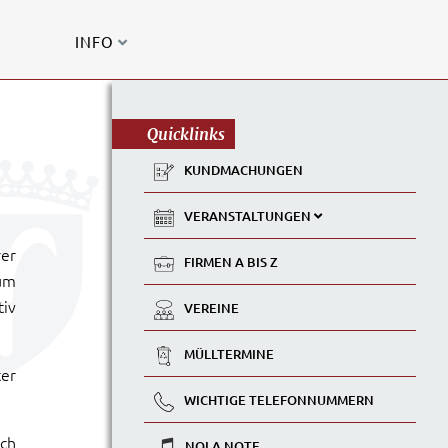
INFO
Quicklinks
KUNDMACHUNGEN
VERANSTALTUNGEN
rer
FIRMEN A BIS Z
um
tiv
VEREINE
MÜLLTERMINE
ter
WICHTIGE TELEFONNUMMERN
ich
NOLA NOTE