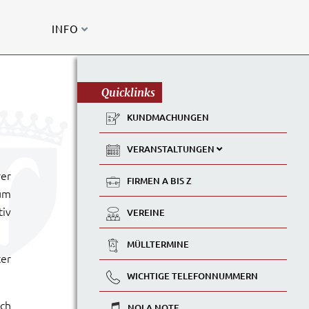
INFO
Quicklinks
KUNDMACHUNGEN
VERANSTALTUNGEN
rer
FIRMEN A BIS Z
um
tiv
VEREINE
MÜLLTERMINE
ter
WICHTIGE TELEFONNUMMERN
ich
NOLA NOTE