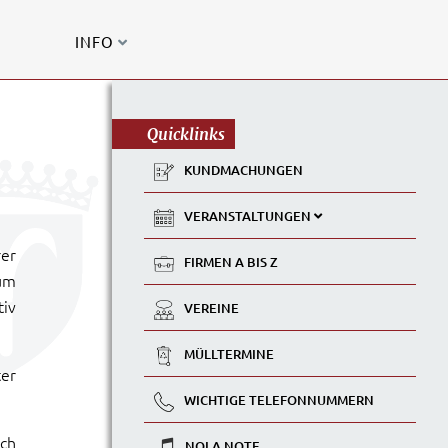
INFO
Quicklinks
KUNDMACHUNGEN
VERANSTALTUNGEN
rer
FIRMEN A BIS Z
um
tiv
VEREINE
MÜLLTERMINE
ter
WICHTIGE TELEFONNUMMERN
ich
NOLA NOTE