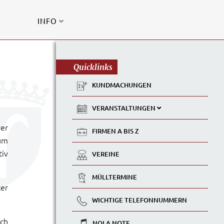
INFO
Quicklinks
KUNDMACHUNGEN
VERANSTALTUNGEN
rer
FIRMEN A BIS Z
um
tiv
VEREINE
MÜLLTERMINE
ter
WICHTIGE TELEFONNUMMERN
ich
NOLA NOTE