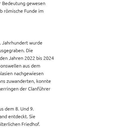
ler Bedeutung gewesen
ab römische Funde im
 9. Jahrhundert wurde
usgegraben. Die
 den Jahren 2022 bis 2024
ionswellen aus dem
lasien nachgewiesen
lans zuwanderten, konnte
gerringen der Clanführer
us dem 8. Und 9.
nd entdeckt. Sie
terlichen Friedhof.