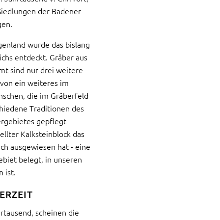
 Siedlungen der Badener
gen.
genland wurde das bislang
ichs entdeckt. Gräber aus
amt sind nur drei weitere
avon ein weiteres im
nschen, die im Gräberfeld
hiedene Traditionen des
rgebietes gepflegt
ellter
Kalksteinblock das
ich ausgewiesen hat - eine
biet belegt, in unseren
 ist.
ERZEIT
hrtausend, scheinen die