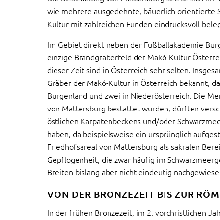
wie mehrere ausgedehnte, bäuerlich orientierte
Kultur mit zahlreichen Funden eindrucksvoll bele
Im Gebiet direkt neben der Fußballakademie Bur
einzige Brandgräberfeld der Makó-Kultur Österre
dieser Zeit sind in Österreich sehr selten. Insges
Gräber der Makó-Kultur in Österreich bekannt, d
Burgenland und zwei in Niederösterreich. Die Me
von Mattersburg bestattet wurden, dürften versc
östlichen Karpatenbeckens und/oder Schwarzmee
haben, da beispielsweise ein ursprünglich aufgest
Friedhofsareal von Mattersburg als sakralen Bere
Gepflogenheit, die zwar häufig im Schwarzmeerge
Breiten bislang aber nicht eindeutig nachgewiesen
VON DER BRONZEZEIT BIS ZUR RÖM
In der frühen Bronzezeit, im 2. vorchristlichen Ja