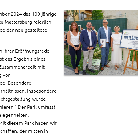
mber 2024 das 100-jährige
 Mattersburg feierlich
e der neu gestaltete
n ihrer Eröffnungsrede
st das Ergebnis eines
n Zusammenarbeit mit
g von
urde. Besondere
rhältnissen, insbesondere
Lichtgestaltung wurde
mieren." Der Park umfasst
gelegenheiten,
Mit diesem Park haben wir
haffen, der mitten in