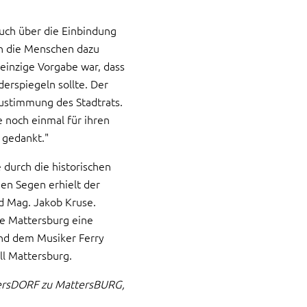
auch über die Einbindung
n die Menschen dazu
einzige Vorgabe war, dass
rspiegeln sollte. Der
 Zustimmung des Stadtrats.
 noch einmal für ihren
 gedankt."
e durch die historischen
en Segen erhielt der
d Mag. Jakob Kruse.
le Mattersburg eine
nd dem Musiker Ferry
ll Mattersburg.
ersDORF zu MattersBURG,